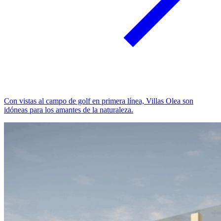
Con vistas al campo de golf en primera línea, Villas Olea son
idóneas para los amantes de la naturaleza.